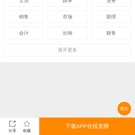
文员
跟单
业务
销售
市场
助理
会计
出纳
财务
客服
行政
人事
展开
更多
经理
主管
采购
设计
技术
司机
保安
外贸
翻译
广告
营业
收银
下载APP在线直聊
服务员
计算机
教师
分享
收藏