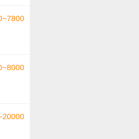
0~7800
0~8000
~20000