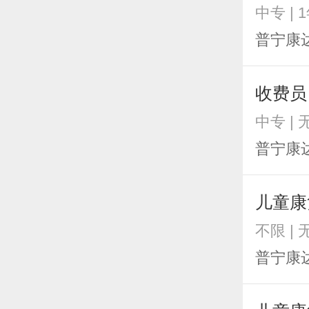
中专 | 
普宁康
收费员
中专 |
普宁康
儿童康
不限 |
普宁康