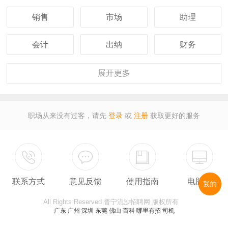
销售
市场
助理
会计
出纳
财务
客服
行政
人事
展开
更多
经理
主管
采购
职场从来没有过客，请先
登录
或
注册
获取更好的服务
设计
技术
司机
保安
外贸
翻译
联系方式
意见反馈
使用指南
电脑版
广告
营业
收银
All Rights Reserved 普宁流沙招聘网 版权所有
服务员
计算机
教师
广东
广州
深圳
东莞
佛山
百科
哪里有招
司机