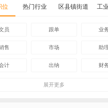
职位
热门行业
区县镇街道
工
文员
跟单
业
销售
市场
助
会计
出纳
财
客服
行政
人
展开
更多
经理
主管
采