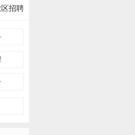
业区招聘
务
理
务
事
购