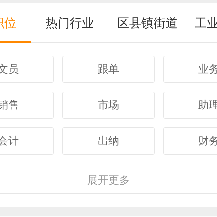
职位
热门行业
区县镇街道
工
文员
跟单
业
销售
市场
助
会计
出纳
财
客服
行政
人
展开
更多
经理
主管
采