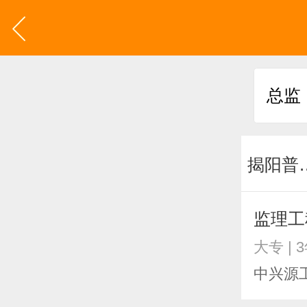
揭阳
监理工
大专 | 
中兴源工