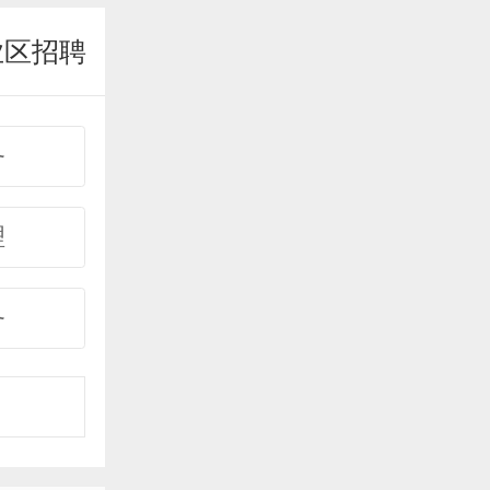
业区招聘
务
理
务
事
购