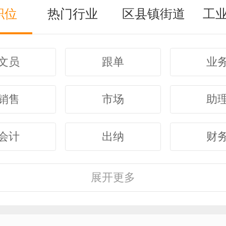
职位
热门行业
区县镇街道
工
文员
跟单
业
销售
市场
助
会计
出纳
财
客服
行政
人
展开
更多
经理
主管
采