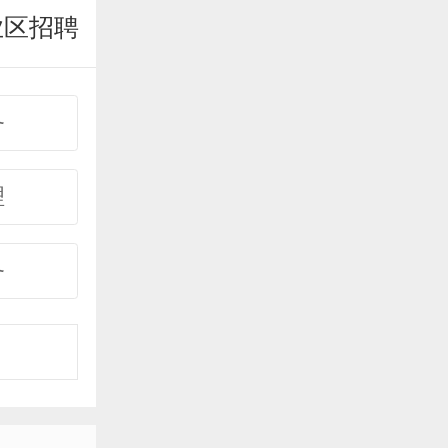
业区招聘
务
理
务
事
购