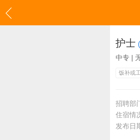
护士
中专 | 
饭补或
招聘部
住宿情
发布日