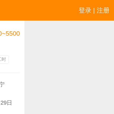
登录 | 注册
0~5500
工时
宁
月29日