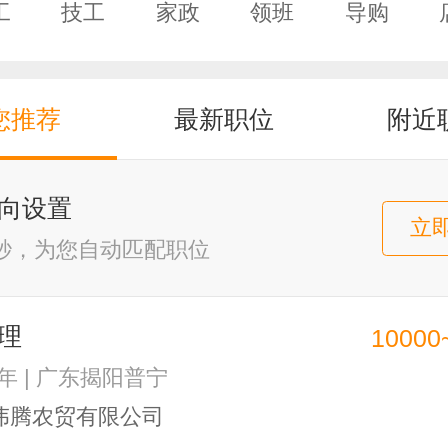
工
技工
家政
领班
导购
师
您推荐
最新职位
附近
向设置
立
0秒，为您自动匹配职位
理
10000
2年 | 广东揭阳普宁
伟腾农贸有限公司