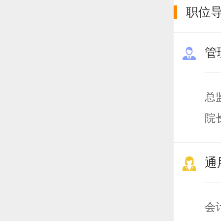
职位
管
总
院
总
通
会