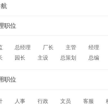
导航
理职位
监
总经理
厂长
主管
经理
长
园长
主设
总策划
总编
务
队长
班长
店长
用职位
计
人事
行政
文员
客服