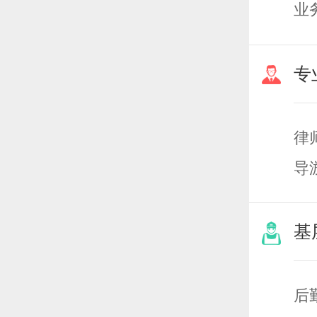
业
专
律
导
化
基
后