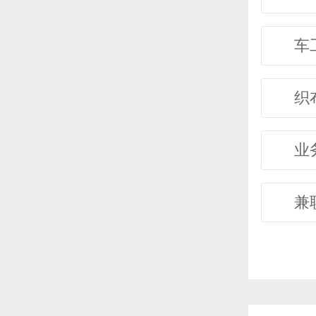
车
织
业
兼