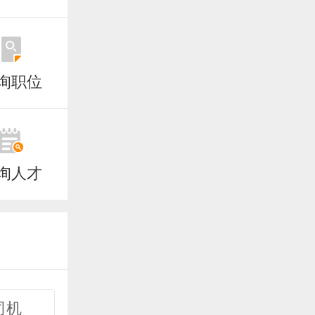
询职位
询人才
司机