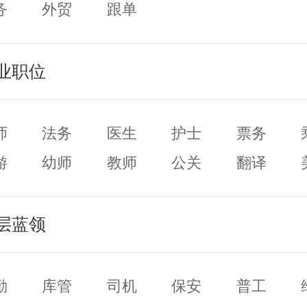
务
外贸
跟单
业职位
师
法务
医生
护士
票务
游
幼师
教师
公关
翻译
妆
摄影/摄像
层蓝领
勤
库管
司机
保安
普工