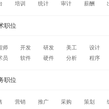
台
培训
统计
审计
薪酬
力资源
术职位
程师
开发
研发
美工
设计
术员
软件
硬件
分析
程序
务职位
售
营销
推广
采购
策划