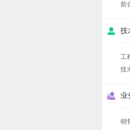
前
人
技
工
技
业
销