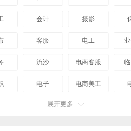
工
会计
摄影
布
客服
电工
业
务
流沙
电商客服
临
职
电子
电商美工
展开更多