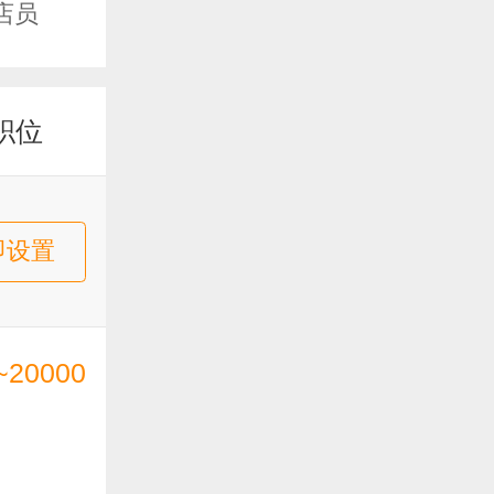
店员
职位
即设置
~20000