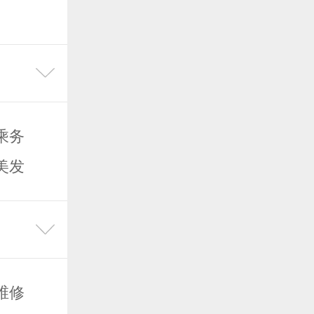
乘务
美发
维修