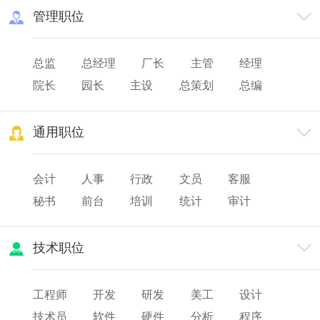
管理职位
总监
总经理
厂长
主管
经理
院长
园长
主设
总策划
总编
总务
队长
班长
店长
通用职位
会计
人事
行政
文员
客服
秘书
前台
培训
统计
审计
薪酬
出纳
人力资源
技术职位
工程师
开发
研发
美工
设计
技术员
软件
硬件
分析
程序