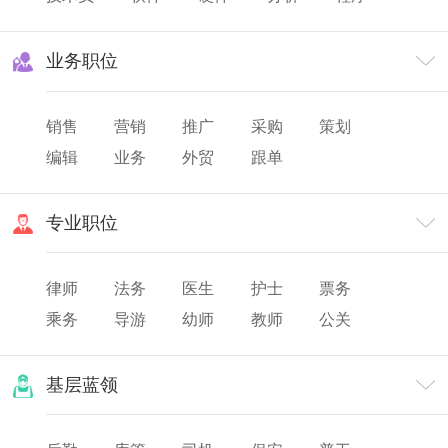
业务职位
销售
营销
推广
采购
策划
编辑
业务
外贸
跟单
专业职位
律师
法务
医生
护士
票务
乘务
导游
幼师
教师
公关
翻译
美发
化妆
摄影/摄像
基层蓝领